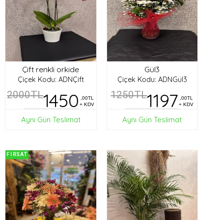
Çift renkli orkide
Gül3
Çiçek Kodu: ADNÇift
Çiçek Kodu: ADNGül3
2000TL
1450
1250TL
1197
,00TL
,00TL
+ KDV
+ KDV
Aynı Gün Teslimat
Aynı Gün Teslimat
FIRSAT