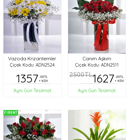
Vazoda Krizantemler
Canım Aşkım
Çiçek Kodu: ADN2524
Çiçek Kodu: ADN2511
1357
2500TL
1627
,00TL
,00TL
+ KDV
+ KDV
Aynı Gün Teslimat
Aynı Gün Teslimat
FIRSAT