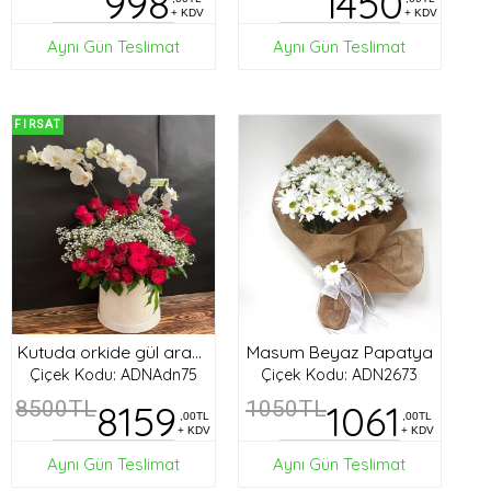
998
1450
+ KDV
+ KDV
Aynı Gün Teslimat
Aynı Gün Teslimat
FIRSAT
Masum Beyaz Papatya
Kutuda orkide gül aranjman
Çiçek Kodu: ADNAdn75
Çiçek Kodu: ADN2673
8500TL
8159
1050TL
1061
,00TL
,00TL
+ KDV
+ KDV
Aynı Gün Teslimat
Aynı Gün Teslimat