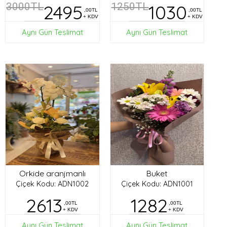
3000TL
2495
1250TL
1030
,00TL
,00TL
+ KDV
+ KDV
Aynı Gün Teslimat
Aynı Gün Teslimat
Orkide aranjmanlı
Buket
Çiçek Kodu: ADN1002
Çiçek Kodu: ADN1001
2613
1282
,00TL
,00TL
+ KDV
+ KDV
Aynı Gün Teslimat
Aynı Gün Teslimat