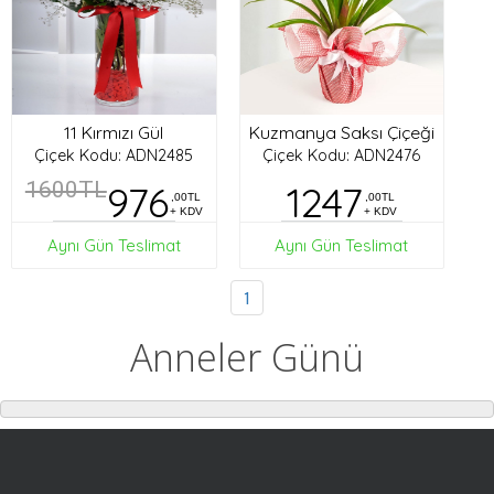
11 Kırmızı Gül
Kuzmanya Saksı Çiçeği
Çiçek Kodu: ADN2485
Çiçek Kodu: ADN2476
1600TL
976
1247
,00TL
,00TL
+ KDV
+ KDV
Aynı Gün Teslimat
Aynı Gün Teslimat
1
Anneler Günü