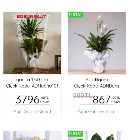
FIRSAT
yucca 1.50 cm
Spatilyum
Çiçek Kodu: ADNadn0101
Çiçek Kodu: ADNBarış
3796
900TL
867
,00TL
,00TL
+ KDV
+ KDV
Aynı Gün Teslimat
Aynı Gün Teslimat
FIRSAT