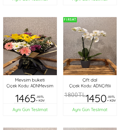
FIRSAT
Mevsim buketi
Çift dal
Çiçek Kodu: ADNMevsim
Çiçek Kodu: ADNÇiftlii
1465
1800TL
1450
,00TL
,00TL
+ KDV
+ KDV
Aynı Gün Teslimat
Aynı Gün Teslimat