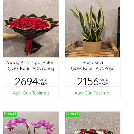
Yapay Kırmızıgül Buket’i
Paşa kılıcı
Çiçek Kodu: ADNYapay
Çiçek Kodu: ADNPaşa
2694
2156
,00TL
,00TL
+ KDV
+ KDV
Aynı Gün Teslimat
Aynı Gün Teslimat
FIRSAT
FIRSAT