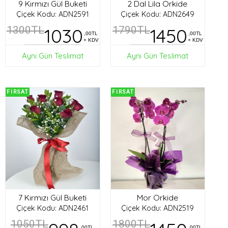
9 Kırmızı Gül Buketi
2 Dal Lila Orkide
Çiçek Kodu: ADN2591
Çiçek Kodu: ADN2649
1300TL
1030
1790TL
1450
,00TL
,00TL
+ KDV
+ KDV
Aynı Gün Teslimat
Aynı Gün Teslimat
FIRSAT
FIRSAT
7 Kırmızı Gül Buketi
Mor Orkide
Çiçek Kodu: ADN2461
Çiçek Kodu: ADN2519
1050TL
1800TL
,00TL
,00TL