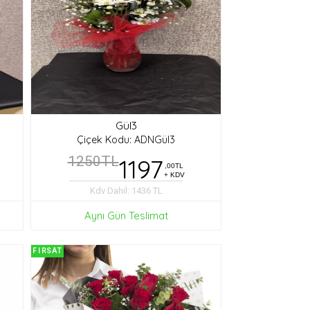
Gül3
Çiçek Kodu: ADNGül3
1250TL
1197
,00TL
+ KDV
Kdv Dahil: 1436 TL
Aynı Gün Teslimat
FIRSAT