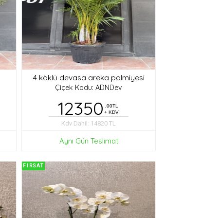
4 köklü devasa areka palmiyesi
Çiçek Kodu: ADNDev
12350
,00TL
+ KDV
Kdv Dahil: 14820 TL
Aynı Gün Teslimat
FIRSAT