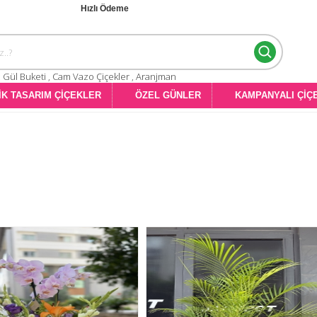
Hızlı Ödeme
:
Gül Buketi
,
Cam Vazo Çiçekler
,
Aranjman
İK TASARIM ÇİÇEKLER
ÖZEL GÜNLER
KAMPANYALI ÇİÇ