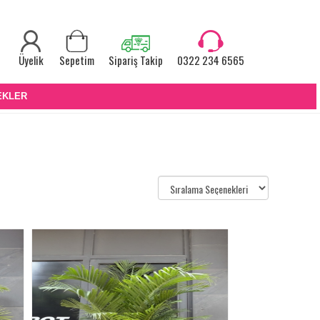
Üyelik
Sepetim
Sipariş Takip
0322 234 6565
EKLER