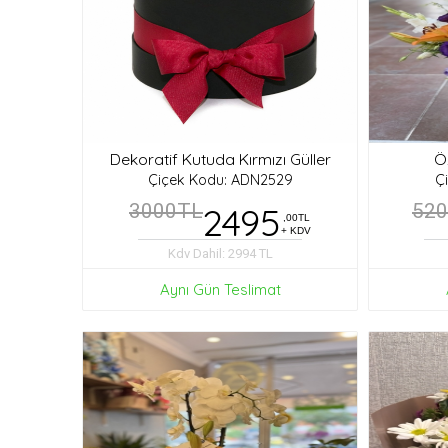
Dekoratif Kutuda Kırmızı Güller
Ö
Çiçek Kodu: ADN2529
Ç
3000TL
2495
52
,00TL
+ KDV
Kdv Dahil: 2994 TL
Aynı Gün Teslimat