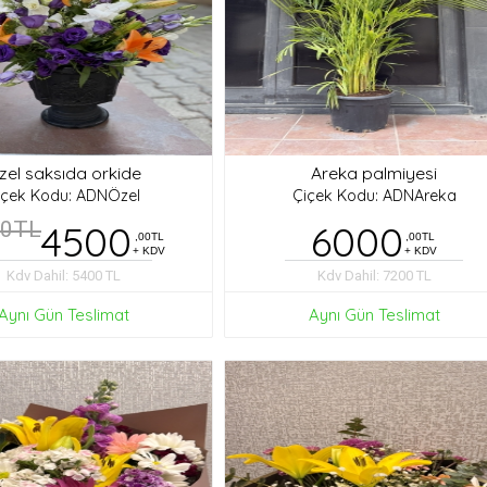
zel saksıda orkide
Areka palmiyesi
içek Kodu: ADNÖzel
Çiçek Kodu: ADNAreka
00TL
4500
6000
,00TL
,00TL
+ KDV
+ KDV
Kdv Dahil: 5400 TL
Kdv Dahil: 7200 TL
Aynı Gün Teslimat
Aynı Gün Teslimat