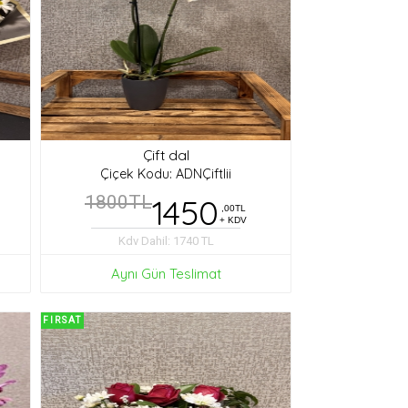
Çift dal
Çiçek Kodu: ADNÇiftlii
1800TL
1450
,00TL
+ KDV
Kdv Dahil: 1740 TL
Aynı Gün Teslimat
FIRSAT