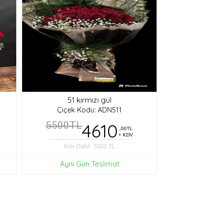
51 kırmızı gül
Çiçek Kodu: ADN511
5500TL
4610
,00TL
+ KDV
Kdv Dahil: 5532 TL
Aynı Gün Teslimat