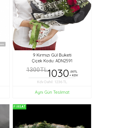
9 Kırmızı Gül Buketi
Çiçek Kodu: ADN2591
1300TL
1030
,00TL
+ KDV
Kdv Dahil: 1236 TL
Aynı Gün Teslimat
FIRSAT