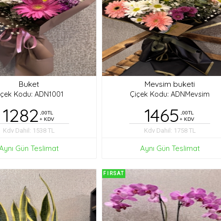
Buket
Mevsim buketi
içek Kodu: ADN1001
Çiçek Kodu: ADNMevsim
1282
1465
,00TL
,00TL
+ KDV
+ KDV
Kdv Dahil: 1538 TL
Kdv Dahil: 1758 TL
Aynı Gün Teslimat
Aynı Gün Teslimat
FIRSAT