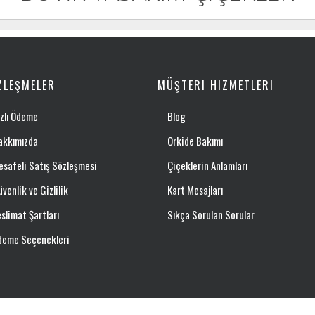
ZLEŞMELER
MÜŞTERI HIZMETLERI
zlı Ödeme
Blog
akkımızda
Orkide Bakımı
safeli Satış Sözleşmesi
Çiçeklerin Anlamları
venlik ve Gizlilik
Kart Mesajları
slimat Şartları
Sıkça Sorulan Sorular
deme Seçenekleri