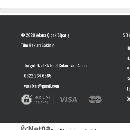
© 2020 Adana Çiçek Siparişi
SÖ
Tüm Hakları Saklıdır.
Hı
H
Turgut Özal Blv No:6 Çukurova - Adana
Me
0322 234 6565
Gü
vuralkar@gmail.com
Te
Ö