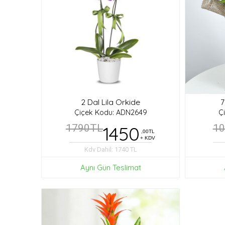
2 Dal Lila Orkide
7
Çiçek Kodu: ADN2649
Ç
1790TL
1450
1
,00TL
+ KDV
Kdv Dahil: 1740 TL
Aynı Gün Teslimat