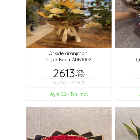
Orkide aranjmanlı
Çiçek Kodu: ADN1002
Ç
2613
,00TL
+ KDV
Kdv Dahil: 3136 TL
Aynı Gün Teslimat