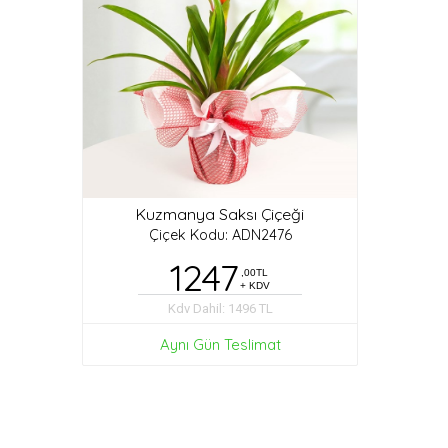
Kuzmanya Saksı Çiçeği
Çiçek Kodu: ADN2476
1247
,00TL
+ KDV
Kdv Dahil: 1496 TL
Aynı Gün Teslimat