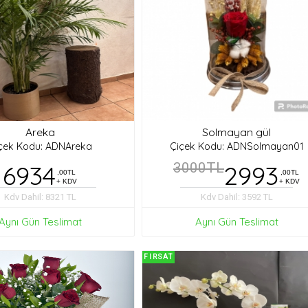
Areka
Solmayan gül
çek Kodu: ADNAreka
Çiçek Kodu: ADNSolmayan01
6934
3000TL
2993
,00TL
,00TL
+ KDV
+ KDV
Kdv Dahil: 8321 TL
Kdv Dahil: 3592 TL
Aynı Gün Teslimat
Aynı Gün Teslimat
FIRSAT