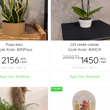
Paşa kılıcı
Çift renkli orkide
içek Kodu: ADNPaşa
Çiçek Kodu: ADNÇift
2156
2000TL
1450
,00TL
,00TL
+ KDV
+ KDV
Kdv Dahil: 2587 TL
Kdv Dahil: 1740 TL
Aynı Gün Teslimat
Aynı Gün Teslimat
FIRSAT