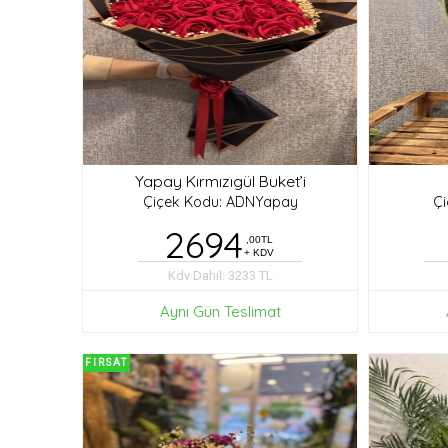
Yapay Kırmızıgül Buket’i
Çiçek Kodu: ADNYapay
Ç
2694
,00TL
+ KDV
Kdv Dahil: 3233 TL
Aynı Gün Teslimat
FIRSAT