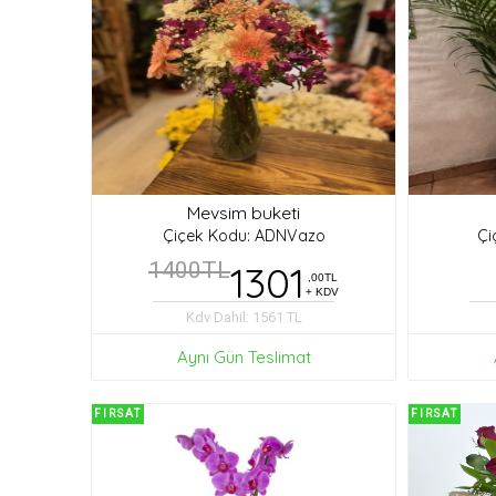
Mevsim buketi
Çiçek Kodu: ADNVazo
Çi
1400TL
1301
,00TL
+ KDV
Kdv Dahil: 1561 TL
Aynı Gün Teslimat
FIRSAT
FIRSAT