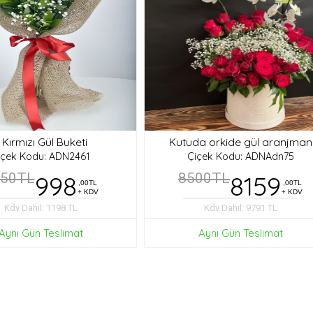
 Kırmızı Gül Buketi
Kutuda orkide gül aranjman
içek Kodu: ADN2461
Çiçek Kodu: ADNAdn75
050TL
998
8500TL
8159
,00TL
,00TL
+ KDV
+ KDV
Kdv Dahil: 1198 TL
Kdv Dahil: 9791 TL
Aynı Gün Teslimat
Aynı Gün Teslimat