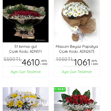
51 kırmızı gül
Masum Beyaz Papatya
Çiçek Kodu: ADN511
Çiçek Kodu: ADN2673
5500TL
4610
1050TL
1061
,00TL
,00TL
+ KDV
+ KDV
Aynı Gün Teslimat
Aynı Gün Teslimat
FIRSAT