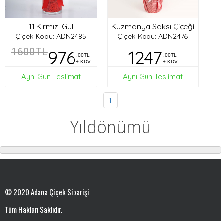
11 Kırmızı Gül
Kuzmanya Saksı Çiçeği
Çiçek Kodu: ADN2485
Çiçek Kodu: ADN2476
1600TL
976
1247
,00TL
,00TL
+ KDV
+ KDV
Aynı Gün Teslimat
Aynı Gün Teslimat
1
Yıldönümü
© 2020 Adana Çiçek Siparişi
Tüm Hakları Saklıdır.