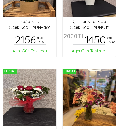
Paşa kılıcı
Çift renkli orkide
Çiçek Kodu: ADNPaşa
Çiçek Kodu: ADNÇift
2156
2000TL
1450
,00TL
,00TL
+ KDV
+ KDV
Aynı Gün Teslimat
Aynı Gün Teslimat
FIRSAT
FIRSAT