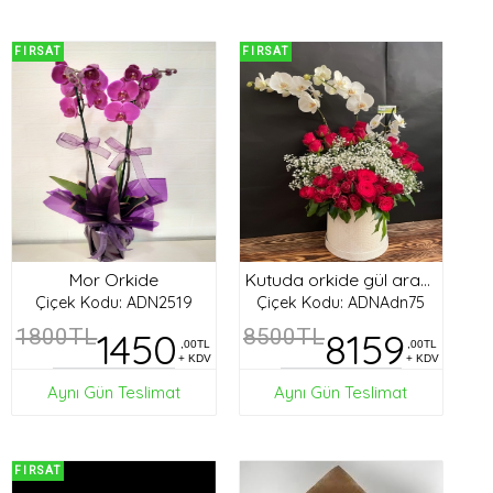
FIRSAT
FIRSAT
Mor Orkide
Kutuda orkide gül aranjman
Çiçek Kodu: ADN2519
Çiçek Kodu: ADNAdn75
1800TL
1450
8500TL
8159
,00TL
,00TL
+ KDV
+ KDV
Aynı Gün Teslimat
Aynı Gün Teslimat
FIRSAT