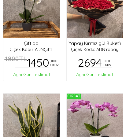
Çift dal
Yapay Kırmızıgül Buket’i
Çiçek Kodu: ADNÇiftlii
Çiçek Kodu: ADNYapay
1800TL
1450
2694
,00TL
,00TL
+ KDV
+ KDV
Aynı Gün Teslimat
Aynı Gün Teslimat
FIRSAT