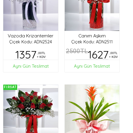
Vazoda Krizantemler
Canım Aşkım
Çiçek Kodu: ADN2524
Çiçek Kodu: ADN2511
1357
2500TL
1627
,00TL
,00TL
+ KDV
+ KDV
Aynı Gün Teslimat
Aynı Gün Teslimat
FIRSAT