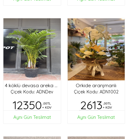
Orkide aranjmanlı
4 köklü devasa areka palmiyesi
Çiçek Kodu: ADNDev
Çiçek Kodu: ADN1002
12350
2613
,00TL
,00TL
+ KDV
+ KDV
Aynı Gün Teslimat
Aynı Gün Teslimat