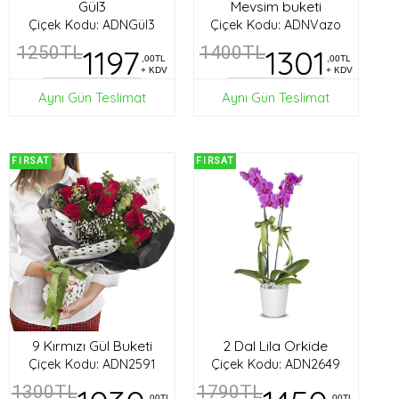
Gül3
Mevsim buketi
Çiçek Kodu: ADNGül3
Çiçek Kodu: ADNVazo
1250TL
1197
1400TL
1301
,00TL
,00TL
+ KDV
+ KDV
Aynı Gün Teslimat
Aynı Gün Teslimat
FIRSAT
FIRSAT
9 Kırmızı Gül Buketi
2 Dal Lila Orkide
Çiçek Kodu: ADN2591
Çiçek Kodu: ADN2649
1300TL
1790TL
,00TL
,00TL