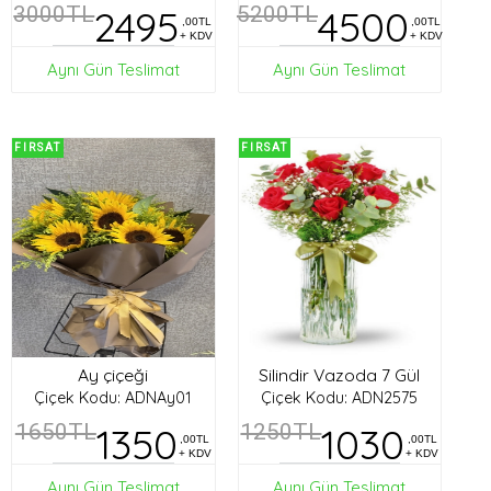
3000TL
2495
5200TL
4500
,00TL
,00TL
+ KDV
+ KDV
Aynı Gün Teslimat
Aynı Gün Teslimat
FIRSAT
FIRSAT
Ay çiçeği
Silindir Vazoda 7 Gül
Çiçek Kodu: ADNAy01
Çiçek Kodu: ADN2575
1650TL
1350
1250TL
1030
,00TL
,00TL
+ KDV
+ KDV
Aynı Gün Teslimat
Aynı Gün Teslimat